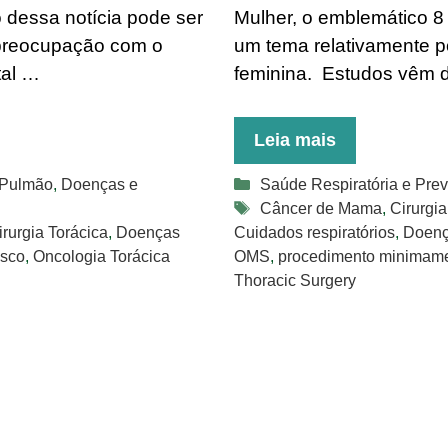
dessa notícia pode ser
Mulher, o emblemático 8
 preocupação com o
um tema relativamente 
tal …
feminina. Estudos vêm
Leia mais
Categorias
 Pulmão
,
Doenças e
Saúde Respiratória e Pre
Tags
Câncer de Mama
,
Cirurgia
irurgia Torácica
,
Doenças
Cuidados respiratórios
,
Doenç
isco
,
Oncologia Torácica
OMS
,
procedimento minimame
Thoracic Surgery