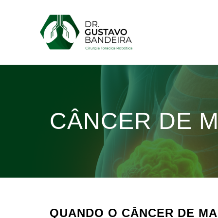
Pular
para
o
conteúdo
CÂNCER DE 
QUANDO O CÂNCER DE MA