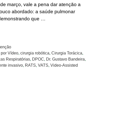
 de março, vale a pena dar atenção a
pouco abordado: a saúde pulmonar
 demonstrando que …
venção
 por Vídeo
,
cirurgia robótica
,
Cirurgia Torácica
,
as Respiratórias
,
DPOC
,
Dr. Gustavo Bandeira
,
nte invasivo
,
RATS
,
VATS
,
Video-Assisted