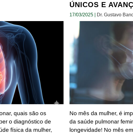
ÚNICOS E AVAN
17/03/2025
|
Dr. Gustavo Band
nar, quais são os
No mês da mulher, é impo
er o diagnóstico de
da saúde pulmonar femin
de física da mulher,
longevidade! No mês em 