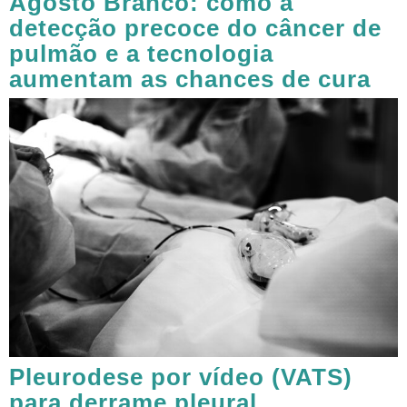
Agosto Branco: como a
detecção precoce do câncer de
pulmão e a tecnologia
aumentam as chances de cura
Pleurodese por vídeo (VATS)
para derrame pleural