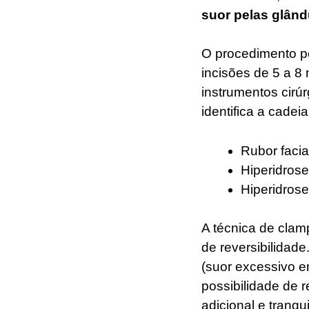
suor pelas glând
O procedimento po
incisões de 5 a 8
instrumentos cirúr
identifica a cadeia
Rubor facia
Hiperidrose 
Hiperidrose 
A técnica de clamp
de reversibilidad
(suor excessivo e
possibilidade de 
adicional e tranqu