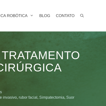
ICA ROBÓTICA
BLOG
CONTATO
: TRATAMENTO
CIRÚRGICA
s
 invasivo
,
rubor facial
,
Simpatectomia
,
Suor