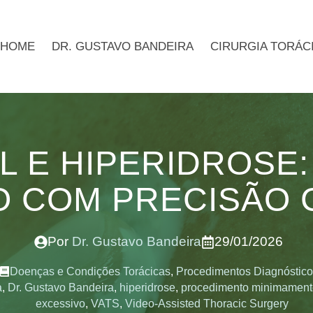
HOME
DR. GUSTAVO BANDEIRA
CIRURGIA TORÁC
L E HIPERIDROSE
VO COM PRECISÃO 
Por
Dr. Gustavo Bandeira
29/01/2026
Doenças e Condições Torácicas
,
Procedimentos Diagnóstico
a
,
Dr. Gustavo Bandeira
,
hiperidrose
,
procedimento minimamente
excessivo
,
VATS
,
Video-Assisted Thoracic Surgery