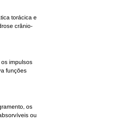
tica torácica e
drose crânio-
o os impulsos
va funções
gramento, os
absorvíveis ou