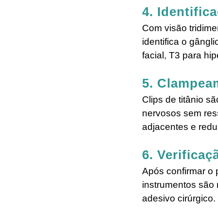
4. Identific
Com visão tridimen
identifica o gângl
facial, T3 para hi
5. Clampeam
Clips de titânio 
nervosos sem ress
adjacentes e reduz
6. Verifica
Após confirmar o 
instrumentos são 
adesivo cirúrgico.