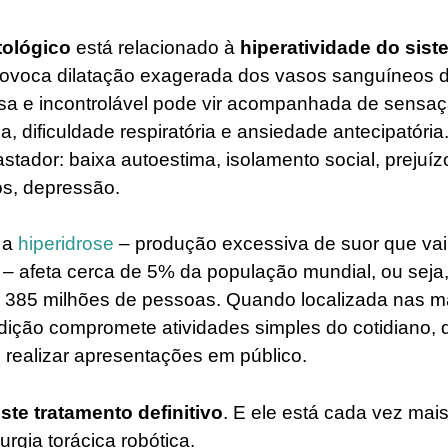
atológico
está relacionado à
hiperatividade do sis
rovoca dilatação exagerada dos vasos sanguíneos d
sa e incontrolável pode vir acompanhada de sensaç
ia, dificuldade respiratória e ansiedade antecipatóri
stador: baixa autoestima, isolamento social, prejuízo
s, depressão.​
 a
hiperidrose
– produção excessiva de suor que vai
 – afeta cerca de 5% da população mundial, ou seja
385 milhões de pessoas. Quando localizada nas mã
dição compromete atividades simples do cotidiano,
 realizar apresentações em público.​
ste tratamento definitivo
. E ele está cada vez mais
urgia torácica robótica.