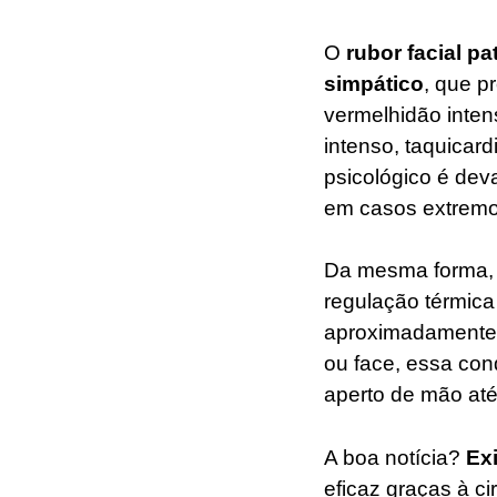
O
rubor facial p
simpático
, que p
vermelhidão inten
intenso, taquicard
psicológico é deva
em casos extremo
Da mesma forma,
regulação térmica
aproximadamente 
ou face, essa con
aperto de mão até
A boa notícia?
Exi
eficaz graças à cir