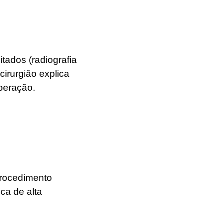
tados (radiografia
irurgião explica
uperação.
procedimento
ica de alta