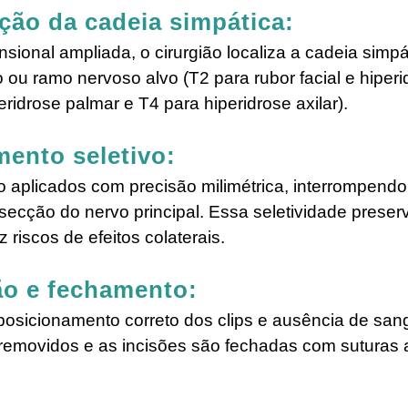
ação da cadeia simpática:
sional ampliada, o cirurgião localiza a cadeia simpá
io ou ramo nervoso alvo (T2 para rubor facial e hiperi
peridrose palmar e T4 para hiperidrose axilar).
ento seletivo:
são aplicados com precisão milimétrica, interrompend
ecção do nervo principal. Essa seletividade preser
 riscos de efeitos colaterais.
ção e fechamento:
posicionamento correto dos clips e ausência de san
removidos e as incisões são fechadas com suturas 