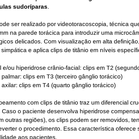
ulas sudoríparas
.
de ser realizado por videotoracoscopia, técnica que
 mm na parede torácica para introduzir uma microcâ
gicos delicados. Com visualização em alta definição,
 simpática e aplica clips de titânio em níveis específ
l e/ou hiperidrose crânio-facial: clips em T2 (segund
palmar: clips em T3 (terceiro gânglio torácico)​
axilar: clips em T4 (quarto gânglio torácico)​
eamento com clips de titânio traz um diferencial cruc
e. Caso o paciente desenvolva hiperidrose compensa
m outras regiões), os clips podem ser removidos, te
reverter o procedimento. Essa característica oferece
ilidade aos pacientes.​