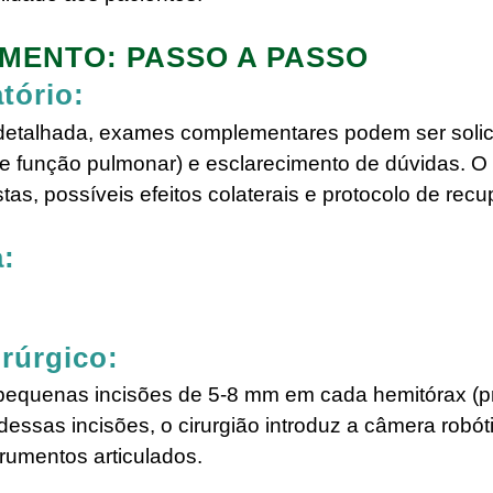
MENTO: PASSO A PASSO
tório:
 detalhada, exames complementares podem ser solici
de função pulmonar) e esclarecimento de dúvidas. O c
stas, possíveis efeitos colaterais e protocolo de rec
a:
irúrgico:
 pequenas incisões de 5-8 mm em cada hemitórax (
s dessas incisões, o cirurgião introduz a câmera robót
trumentos articulados.