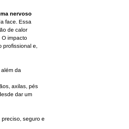
tema nervoso
a face. Essa
ão de calor
a. O impacto
 profissional e,
 além da
,
os, axilas, pés
 desde dar um
 preciso, seguro e