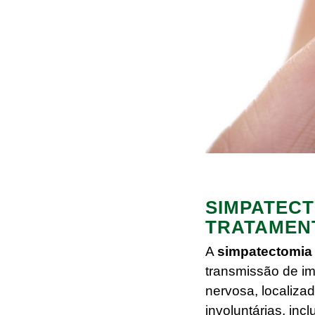
SIMPATECT
TRATAMENT
A
simpatectomia
transmissão de im
nervosa, localiza
involuntárias, inc