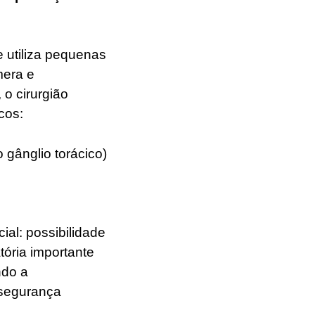
 utiliza pequenas
mera e
 o cirurgião
icos:
o gânglio torácico)
ial: possibilidade
tória importante
ndo a
 segurança