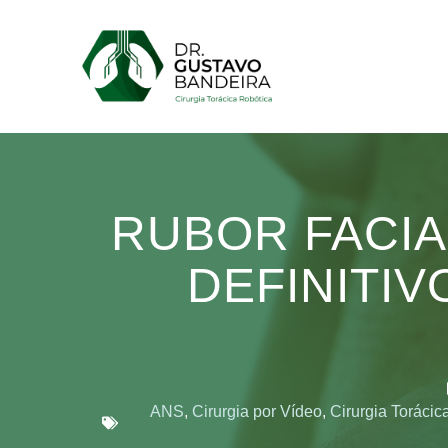
Pular
para
o
conteúdo
RUBOR FACIA
DEFINITI
ANS
,
Cirurgia por Vídeo
,
Cirurgia Torácic