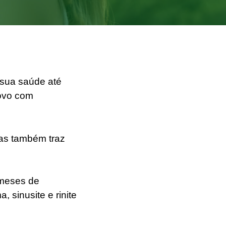
 sua saúde até
novo com
ras também traz
 meses de
 sinusite e rinite