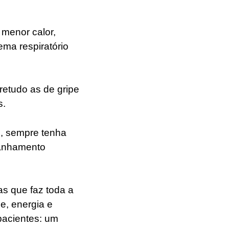
 menor calor,
ema respiratório
retudo as de gripe
s.
s, sempre tenha
anhamento
s que faz toda a
e, energia e
pacientes: um