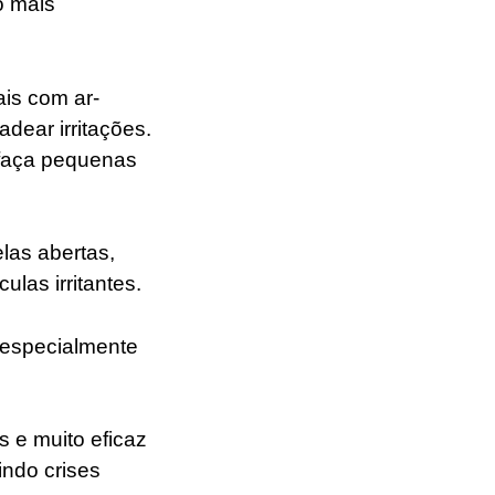
o mais
is com ar-
dear irritações.
 faça pequenas
las abertas,
ulas irritantes.
 especialmente
 e muito eficaz
indo crises