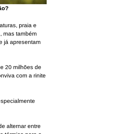
ão?
turas, praia e
ão, mas também
ue já apresentam
de 20 milhões de
viva com a rinite
especialmente
e alternar entre